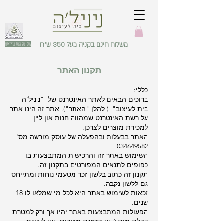
משלוח חינם בקניה מעל 350 ש"ח
עסק של אשת מילואים
תקנון האתר
כללי:
ברוכים הבאים לאתר האינטרנט של "ניניל'ה
בית לעיצוב" ( להלן "האתר"). אתר זה הינו אתר
על רשת האינטרנט שמהווה חנות און ליין
למכירת מוצרים לצרכן.
האתר בבעלות ובהפעלה של עוסק מורשה מס'
034649582
השימוש באתר זה והרכישות המתבצעות בו
כפופים לתנאים המפורטים בתקנון זה.
תקנון זה כתוב בלשון זכר מטעמי נוחות ומתייחס
גם ללשון נקבה.
זכאות לשימוש באתר היא לכל מי שמלאו לו 18
שנים.
הפעולות המתבצעות באתר יהיו אך ורק למטרת
קבלת מידע/ או הזמנת מוצרים. אין לעשות