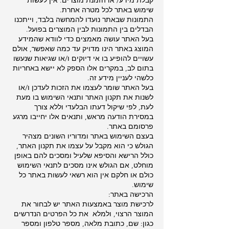
שימוש באתר לכל מטרה אחרת.
התמונות שבאתר נועדו להמחשה בלבד, וייתכנו
הבדלים בין התמונות לבין המוצרים בפועל.
בעל האתר עושה מאמצים כדי לוודא שהמידע
המוצג באתר הינו מדויק עד כמה שאפשר, אולם
עשויים להופיע בו אי דיוקים ו/או שגיאות שנעשו
בתום לב, במקרים אלו הספק לא יישא באחריות
כלשהי לעניין מידע זה.
בעל האתר שומר לעצמו את הזכות לעדכן ו/או
לשנות את תקנון האתר ותנאי השימוש בו מעת
לעת, לפי שיקול דעתו הבלעדי וללא צורך
במסירת הודעה מראש, ותנאים אלו יחייבו מרגע
פרסומם באתר.
בעצם השימוש באתר ומדוריו השונים מצהיר
הגולש כי הוא מקבל על עצמו את תקנון האתר,
כולל הרישא והסיפא שלעיל ומסכים להם באופן
מוחלט, אם הגולש אינו מסכים לתנאי השימוש
כולם או חלקם אין הוא רשאי לעשות באתר כל
שימוש.
הרכישה באתר:
לרכישת מוצר באמצעות האתר יש לבחור את
המוצר הרצוי, ולמלא את כל הפרטים הנדרשים
כגון: שם, כתובת מלאה, מספר טלפון ומספר