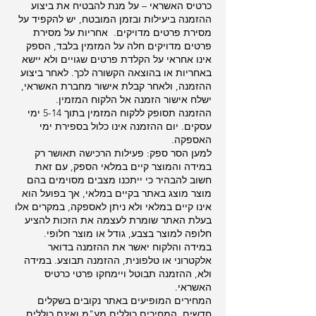
כרטיס האשראי – על מנת להבטיח את ביצוע
ההזמנה ביעילות ובזמן המובטח, יש להקפיד על
מסירת פרטים מדויקים. אחריות על מסירת
פרטים מדויקים חלה על המזמין בלבד, הספק
אינו אחראי על הקלדת פרטים שגויים ולא יישא
באחריות או בהוצאה הקשורה לכך. לאחר ביצוע
ההזמנה, ולאחר קבלת אישור מחברת האשראי,
ישלח אישור הזמנה אל הלקוח המזמין.
ההזמנה תסופק ללקוח המזמין בתוך 5-14 ימי
עסקים. יום ההזמנה אינו כלול בספירת ימי
האספקה.
למען הסר ספק: פעילות הרכישה תאושר רק
במידה והמוצר קיים במלאי הספק, עם זאת
חשוב להבהיר כי ייתכנו מצבים מסוימים בהם
מוצר מוצג באתר בקיים במלאי, אך בפועל הוא
אינו קיים במלאי ולא ניתן לאספקה, במקרים אלו
בעלת האתר שומרת לעצמה את הזכות להציע
חלופה למוצר בצבע, גודל או מוצר חלופי.
במידה והלקוח יאשר את ההזמנה בדואר
אלקטרוני או טלפונית, ההזמנה תבוצע. במידה
ולא, ההזמנה תבוטל ויימחקו פרטי כרטיס
האשראי.
המחירים המופיעים באתר נקובים בשקלים
חדשים. המחירים כוללים מע"מ ואינם כוללים