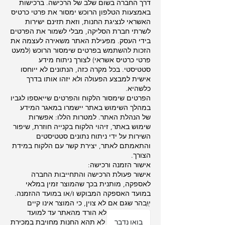
דרך החברה בשום שלב של הרכישה. ברכישות
באמצעות הטלפון הרוכש ימסור את פרטי כרטיס
האשראי לנציגת החנות, וזאת תזינם ישירות
לשרתי חברת הסליקה, מבלי לשמור את הפרטים
בידי העסק. מפעילת האתר משאירה לעצמה את
הזכות להשתמש בפרטים שימסור הרוכש (למעט
פרטי כרטיס אשראי) לצורך ניתוח מידע
סטטיסטי. בכל מקרה כזה, הנתונים לא ייוחסו
אישית למבצע הפעולה ולא יזהו אותו בדרך
כלשהיא.
הפרטים שימסור הלקוח והפרטים שייאספו לגביו
במהלך השימוש באתר יישמרו במאגר המידע
של הנהלת האתר. למטרות הללו: אפשרות
שימוש באתר, זיהוי הלקוח בקנייה חוזרת, שיפור
השירות על ידי ניתוח נתונים סטטיסטים
והתאמתם לאתר, יצירת קשר עם הלקוח במידת
הצורך.
אישור הזמנה ורכישה:
אישור פעולת הרכישה והתחייבות החברה
לאספקה, מותנית בכך שהמוצר זמין במלאי
במועד האספקה המבוקש ו/או במועד ההזמנה.
יובהר שגם אם לא צוין, כי המוצר אינו קיים
במלאי והמוצר לא הורד מהאתר עד למועד
ביצוע ההזמנה, לא תהא החנות מחויבת במכירת
בואו נדבר