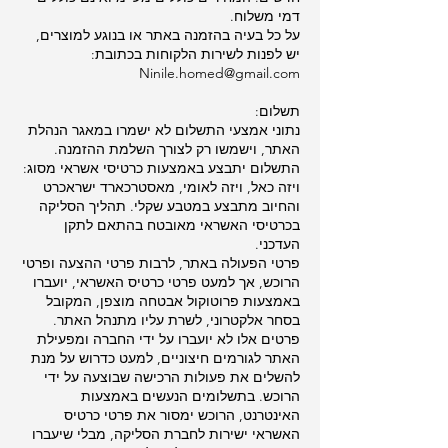
דמי משלוח.
על כל בעיה בהזמנה באתר או בנוגע למוצרים,
יש לפנות לשירות הלקוחות בכתובת:
Ninile.homed@gmail.com
תשלום:
נתוני אמצעי התשלום לא ישמרו במאגר הנהלת
האתר, וישמשו רק לצורך השלמת ההזמנה.
התשלום יתבצע באמצעות כרטיסי אשראי מסוג:
ויזה כאל, ויזה לאומי, מאסטרכארד ישראכרט
והחיוב מתבצע במטבע שקלי. תהליך הסליקה
בכרטיסי האשראי מאובטח בהתאם לתקן
העדכני.
פרטי הפעולה באתר, לרבות פרטי ההצעה ופרטי
הרוכש, אך למעט פרטי כרטיס האשראי, יועברו
באמצעות פרוטוקול אבטחה מוצפן, המקובל
בסחר אלקטרוני, לשרת עליו מתנהל האתר.
פרטים אלו לא יועברו על ידי החברה ומפעילת
האתר לגורמים חיצוניים, למעט כדרוש על מנת
להשלים את פעולות הרכישה שבוצעה על ידי
הרוכש. בתשלומים הנעשים באמצעות
האינטרנט, הרוכש ימסור את פרטי כרטיס
האשראי ישירות לחברת הסליקה, מבלי שיעברו