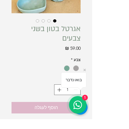
אגרטל בטון בשני
צבעים
מחיר
צבע
*
כמות
*
בואו נדבר
1
הוסף לעגלה
כלי בדוגמא חופשית, עשוי בטון פולימרי