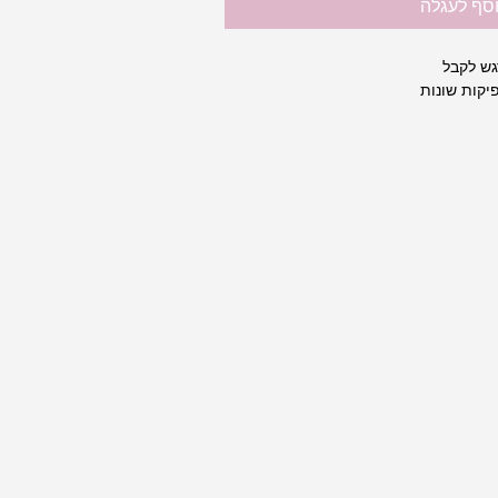
סף לעגלה
גש לקבל