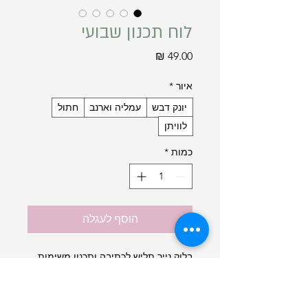
לוח תכנון שבועי
מחיר
איור
*
יונק דבש
עמליה וארנב
חתול
לוויתן
כמות
*
הוסף לעגלה
בלוק נייר תליש לכתיבה ותכנון משימות
השבוע
מעוצב ב-4 איורים לבחירה
מכיל כ-52 דפים